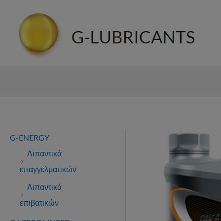
Μετάβαση
στο
περιεχόμενο
G-ENERGY
Λιπαντικά
επαγγελματικών
Λιπαντικά
επιβατικών