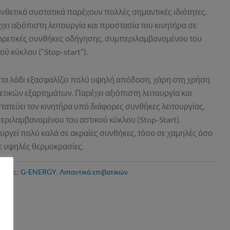
νθετικά συστατικά παρέχουν πολλές σημαντικές ιδιότητες.
ει αξιόπιστη λειτουργία και προστασία του κινητήρα σε
ορετικές συνθήκες οδήγησης, συμπεριλαμβανομένου του
ού κύκλου (“Stop-start”).
 το λάδι εξασφαλίζει πολύ υψηλή απόδοση, χάρη στη χρήση
τικών εξαρτημάτων. Παρέχει αξιόπιστη λειτουργία και
τατεύει τον κινητήρα υπό διάφορες συνθήκες λειτουργίας,
εριλαμβανομένου του αστικού κύκλου (Stop-Start).
ουργεί πολύ καλά σε ακραίες συνθήκες, τόσο σε χαμηλές όσο
σε υψηλές θερμοκρασίες.
ορίες:
G-ENERGY
,
Λιπαντικά επιβατικών