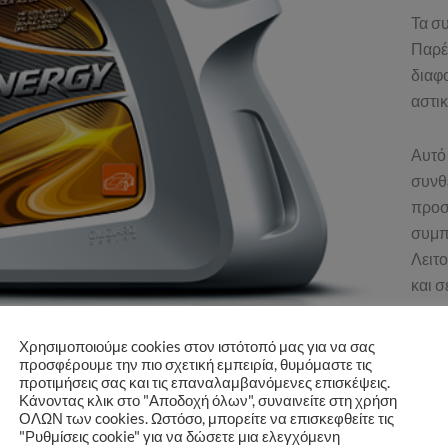
Τα συ
Παρέχ
διαφ
αστικ
Αυτό
συνθε
προσ
συμπ
Λειτ
και 
Κατηγ
Χρησιμοποιούμε cookies στον ιστότοπό μας για να σας
προσφέρουμε την πιο σχετική εμπειρία, θυμόμαστε τις
προτιμήσεις σας και τις επαναλαμβανόμενες επισκέψεις.
Κάνοντας κλικ στο "Αποδοχή όλων", συναινείτε στη χρήση
ΟΛΩΝ των cookies. Ωστόσο, μπορείτε να επισκεφθείτε τις
"Ρυθμίσεις cookie" για να δώσετε μια ελεγχόμενη