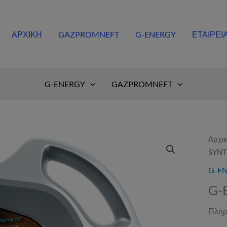
ΑΡΧΙΚΗ
GAZPROMNEFT
G-ENERGY
ΕΤΑΙΡΕΙ
G-ENERGY
GAZPROMNEFT
Αρχικ
SYNT
G-E
G-
Πλήρ