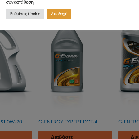
συγκατάθεση.
ϊόντα
Ρυθμίσεις Cookie
Αποδοχή
ST 0W-20
G-ENERGY EXPERT DOT-4
G-ENERG
Διαβάστε
Δια