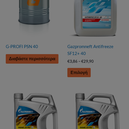
G-PROFI PSN 40
Gazpromneft Antifreeze
SF12+ 40
Διαβάστε περισσότερα
Price
€
3,86
–
€
29,90
range:
Αυτό
€3,86
Επιλογή
το
through
€29,90
προϊόν
έχει
πολλαπλές
παραλλαγές.
Οι
επιλογές
μπορούν