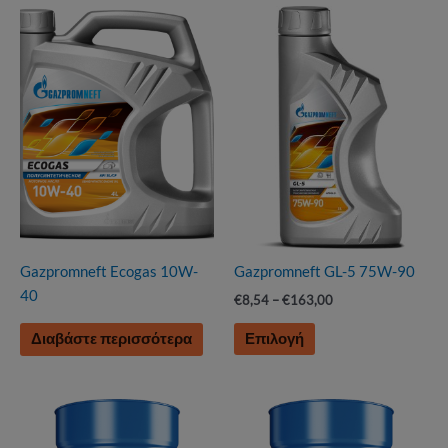
Gazpromneft Ecogas 10W-
Gazpromneft GL-5 75W-90
40
Price
€
8,54
–
€
163,00
range:
Αυτό
€8,54
Επιλογή
Διαβάστε περισσότερα
το
through
€163,00
προϊόν
έχει
πολλαπλές
παραλλαγές.