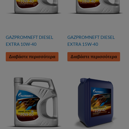
να
επιλεγούν
στη
σελίδα
του
προϊόντος
GAZPROMNEFT DIESEL
GAZPROMNEFT DIESEL
EXTRA 10W-40
EXTRA 15W-40
Διαβάστε περισσότερα
Διαβάστε περισσότερα