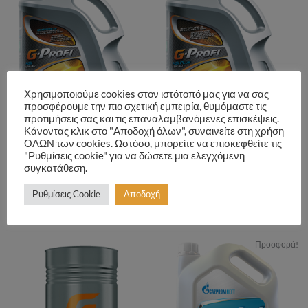
Χρησιμοποιούμε cookies στον ιστότοπό μας για να σας
προσφέρουμε την πιο σχετική εμπειρία, θυμόμαστε τις
προτιμήσεις σας και τις επαναλαμβανόμενες επισκέψεις.
Κάνοντας κλικ στο "Αποδοχή όλων", συναινείτε στη χρήση
ΟΛΩΝ των cookies. Ωστόσο, μπορείτε να επισκεφθείτε τις
"Ρυθμίσεις cookie" για να δώσετε μια ελεγχόμενη
G-PROFI MSI 10W-40
G-PROFI MSI PLUS 15W-40
συγκατάθεση.
Ρυθμίσεις Cookie
Αποδοχή
Διαβάστε περισσότερα
Διαβάστε περισσότερα
Προσφορά!