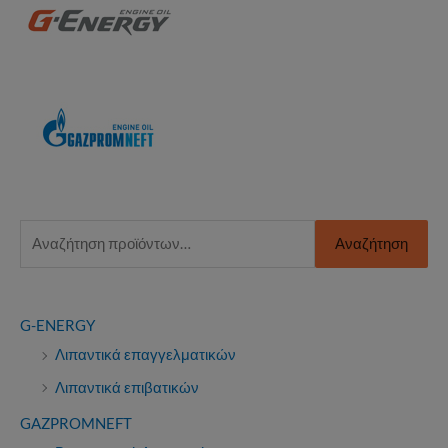
σελίδα
του
προϊόντος
Α
Αναζήτηση
ν
α
ζ
G-ENERGY
ή
Λιπαντικά επαγγελματικών
τ
Λιπαντικά επιβατικών
η
GAZPROMNEFT
σ